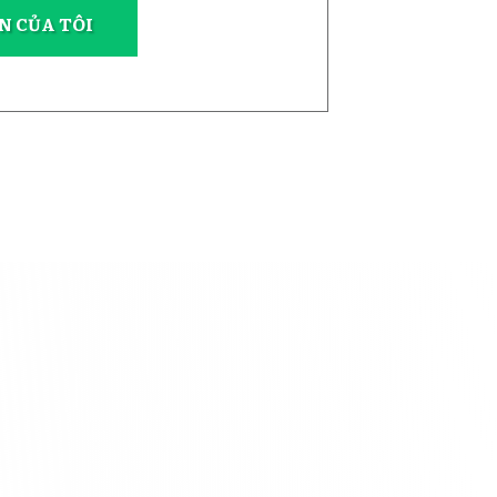
N CỦA TÔI