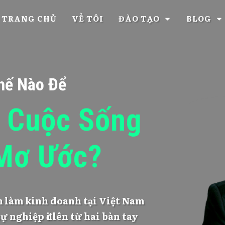
TRANG CHỦ
VỀ TÔI
ĐÀO TẠO
BLOG
hế Nào Để
 Cuộc Sống
Mơ Ước?
 làm kinh doanh tại Việt Nam
ự nghiệp đi lên từ hai bàn tay