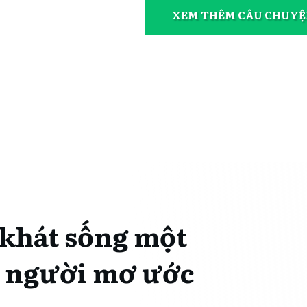
XEM THÊM CÂU CHUYỆ
 khát sống một
u người mơ ước